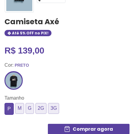
Camiseta Axé
Até
5% OFF
no PIX!
R$ 139,00
Cor:
PRETO
Tamanho
M
G
2G
3G
P
Quantidade
Comprar agora